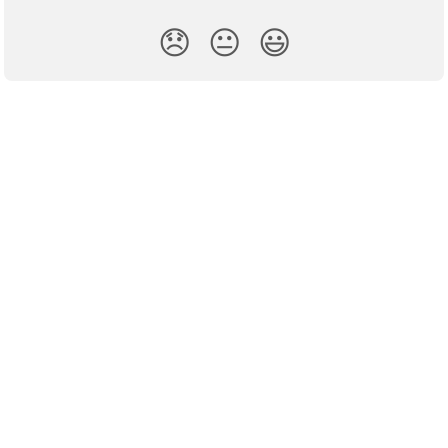
😞
😐
😃